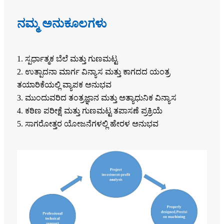
ನಮ್ಮ ಅನುಕೂಲಗಳು
1. ಸ್ಪರ್ಧಾತ್ಮಕ ಬೆಲೆ ಮತ್ತು ಗುಣಮಟ್ಟ
2. ಉತ್ಪಾದನಾ ಮಾರ್ಗ ವಿನ್ಯಾಸ ಮತ್ತು ಕಾಗದದ ಯಂತ್ರ
ತಯಾರಿಕೆಯಲ್ಲಿ ವ್ಯಾಪಕ ಅನುಭವ
3. ಮುಂದುವರಿದ ತಂತ್ರಜ್ಞಾನ ಮತ್ತು ಅತ್ಯಾಧುನಿಕ ವಿನ್ಯಾಸ
4. ಕಠಿಣ ಪರೀಕ್ಷೆ ಮತ್ತು ಗುಣಮಟ್ಟ ತಪಾಸಣೆ ಪ್ರಕ್ರಿಯೆ
5. ಸಾಗರೋತ್ತರ ಯೋಜನೆಗಳಲ್ಲಿ ಹೇರಳ ಅನುಭವ