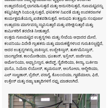
ಉತ್ಪಾದನೆಯಲ್ಲಿ ಭಾಗವಹಿಸುತ್ತವೆ ಮತ್ತು ಅನುಸರಿಸುತ್ತವೆ, ಗುಣಮಟ್ಟವನ್ನು
ಕಟ್ಟುನಿಟ್ಟಾಗಿ ನಿಯಂತ್ರಿಸುತ್ತವೆ, ಘಟಕಗಳ ನಿಖರತೆ ಮತ್ತು ಉಪಕರಣಗಳ
ಕಾರ್ಯಕ್ಷಮತೆಯನ್ನು ಖಚಿತಪಡಿಸುತ್ತವೆ. ಅನುಭವಿ ತಂತ್ರಜ್ಞರು ಸಂಪೂರ್ಣ
ಉತ್ಪಾದನಾ ಮಾರ್ಗವನ್ನು ಸ್ಥಾಪಿಸುತ್ತಾರೆ ಮತ್ತು ಪರೀಕ್ಷಿಸುತ್ತಾರೆ ಮತ್ತು
ಕಾರ್ಮಿಕರಿಗೆ ತರಬೇತಿ ನೀಡುತ್ತಾರೆ.
ಉತ್ತಮ ಗುಣಮಟ್ಟದ ಉತ್ಪನ್ನಗಳು ಮತ್ತು ಸೇವೆಯ ಆಧಾರದ ಮೇಲೆ,
ಕಂಪನಿಯು ವಿದೇಶಿ ಗ್ರಾಹಕರು ಮತ್ತು ಮಾರುಕಟ್ಟೆಗಳಿಂದ ಗುರುತಿಸಲ್ಪಟ್ಟಿದೆ,
ಅದರ ಉತ್ಪನ್ನಗಳನ್ನು ಪಾಕಿಸ್ತಾನ, ಉಜ್ಬೇಕಿಸ್ತಾನ್, ತುರ್ಕಮೆನಿಸ್ತಾನ್,
ಬಾಂಗ್ಲಾದೇಶ, ಕಾಂಬೋಡಿಯಾ, ಭೂತಾನ್, ಇಸ್ರೇಲ್, ಜಾರ್ಜಿಯಾ,
ಅರ್ಮೇನಿಯಾ, ಅಫ್ಘಾನಿಸ್ತಾನ, ಈಜಿಪ್ಟ್, ನೈಜೀರಿಯಾ, ಕೀನ್ಯಾ, ಬುರ್ಕಿನಾ
ಫಾಸೊ, ಸಿಯೆರಾ ಲಿಯೋನ್, ಕ್ಯಾಮರೂನ್, ಅಂಗೋಲಾ, ಅಲ್ಜೀರಿಯಾ,
ಎಲ್ ಸಾಲ್ವಡಾರ್, ಬ್ರೆಜಿಲ್, ಪರಾಗ್ವೆ, ಕೊಲಂಬಿಯಾ, ಗ್ವಾಟೆಮಾಲಾ, ಫಿಜಿ,
ಉಕ್ರೇನ್ ಮತ್ತು ರಷ್ಯಾ ಇತ್ಯಾದಿಗಳಿಗೆ ರಫ್ತು ಮಾಡಲಾಗಿದೆ.