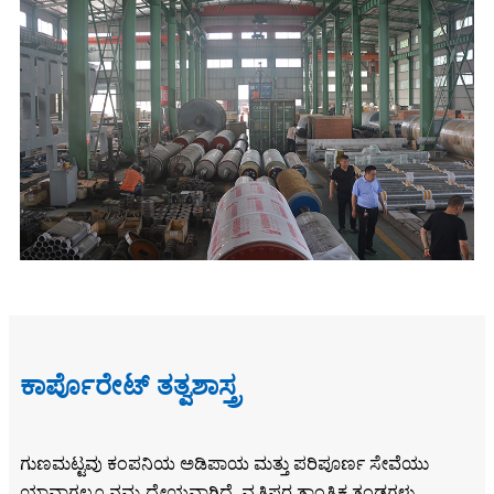
ಕಾರ್ಪೊರೇಟ್ ತತ್ವಶಾಸ್ತ್ರ
ಗುಣಮಟ್ಟವು ಕಂಪನಿಯ ಅಡಿಪಾಯ ಮತ್ತು ಪರಿಪೂರ್ಣ ಸೇವೆಯು
ಯಾವಾಗಲೂ ನಮ್ಮ ಧ್ಯೇಯವಾಗಿದೆ. ವೃತ್ತಿಪರ ತಾಂತ್ರಿಕ ತಂಡಗಳು