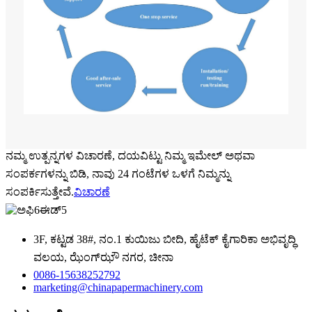
ನಮ್ಮ ಉತ್ಪನ್ನಗಳ ವಿಚಾರಣೆ, ದಯವಿಟ್ಟು ನಿಮ್ಮ ಇಮೇಲ್ ಅಥವಾ
ಸಂಪರ್ಕಗಳನ್ನು ಬಿಡಿ, ನಾವು 24 ಗಂಟೆಗಳ ಒಳಗೆ ನಿಮ್ಮನ್ನು
ಸಂಪರ್ಕಿಸುತ್ತೇವೆ.
ವಿಚಾರಣೆ
3F, ಕಟ್ಟಡ 38#, ನಂ.1 ಕುಯಿಜು ಬೀದಿ, ಹೈಟೆಕ್ ಕೈಗಾರಿಕಾ ಅಭಿವೃದ್ಧಿ
ವಲಯ, ಝೆಂಗ್‌ಝೌ ನಗರ, ಚೀನಾ
0086-15638252792
marketing@chinapapermachinery.com