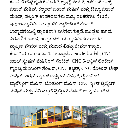
ಕೆಪಾಸಿಟಿ ಟೆಸ್ಟ್ ಲೈನರ್ ಪೇಪರ್, ಕ್ರಾಫ್ಟ್ ಪೇಪರ್, ಕಾರ್ಟನ್ ಬಾಕ್ಸ್
ಪೇಪರ್ ಮೆಷಿನ್, ಕಲ್ಚರಲ್ ಪೇಪರ್ ಮೆಷಿನ್ ಮತ್ತು ಟಿಶ್ಯೂ ಪೇಪರ್
ಮೆಷಿನ್, ಪಲ್ಪಿಂಗ್ ಉಪಕರಣಗಳು ಮತ್ತು ಪರಿಕರಗಳು ಸೇರಿವೆ,
ಇವುಗಳನ್ನು ವಿವಿಧ ವಸ್ತುಗಳಿಗೆ ಪ್ಯಾಕೇಜಿಂಗ್ ಪೇಪರ್
ಉತ್ಪಾದನೆಯಲ್ಲಿ ವ್ಯಾಪಕವಾಗಿ ಬಳಸಲಾಗುತ್ತದೆ, ಮುದ್ರಣ ಕಾಗದ,
ಬರವಣಿಗೆ ಕಾಗದ, ಉನ್ನತ ದರ್ಜೆಯ ಗೃಹಬಳಕೆಯ ಕಾಗದ,
ನ್ಯಾಪ್ಕಿನ್ ಪೇಪರ್ ಮತ್ತು ಮುಖದ ಟಿಶ್ಯೂ ಪೇಪರ್ ಇತ್ಯಾದಿ.
ಕಂಪನಿಯು ಮುಂದುವರಿದ ಉತ್ಪಾದನಾ ಉಪಕರಣಗಳು, CNC
ಡಬಲ್ ಸ್ಟೇಷನ್ ಮೆಷಿನಿಂಗ್ ಸೆಂಟರ್, CNC 5-ಆಕ್ಸಿಸ್ ಲಿಂಕೇಜ್
ಗ್ಯಾಂಟ್ರಿ ಮೆಷಿನಿಂಗ್ ಸೆಂಟರ್, CNC ಕಟ್ಟರ್, CNC ರೋಲರ್ ಲೇಥ್
ಮೆಷಿನ್, ಐರನ್ ಸ್ಯಾಂಡ್ ಬ್ಲಾಸ್ಟಿಂಗ್ ಮೆಷಿನ್, ಡೈನಾಮಿಕ್
ಬ್ಯಾಲೆನ್ಸಿಂಗ್ ಮೆಷಿನ್, ಬೋರಿಂಗ್ ಮೆಷಿನ್, CNC ಸ್ಕ್ರೀನ್ ಡ್ರಿಲ್ಲಿಂಗ್
ಮೆಷಿನ್ ಮತ್ತು ಹೆವಿ ಡ್ಯೂಟಿ ಡ್ರಿಲ್ಲಿಂಗ್ ಮೆಷಿನ್ ಅನ್ನು ಹೊಂದಿದೆ.