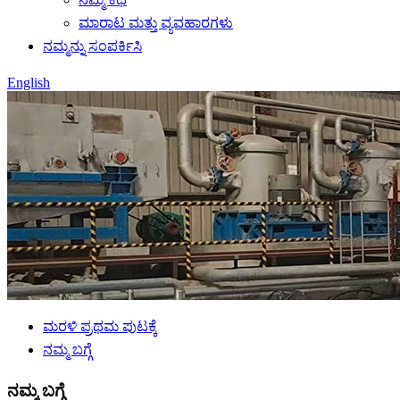
ಮಾರಾಟ ಮತ್ತು ವ್ಯವಹಾರಗಳು
ನಮ್ಮನ್ನು ಸಂಪರ್ಕಿಸಿ
English
ಮರಳಿ ಪ್ರಥಮ ಪುಟಕ್ಕೆ
ನಮ್ಮ ಬಗ್ಗೆ
ನಮ್ಮ ಬಗ್ಗೆ