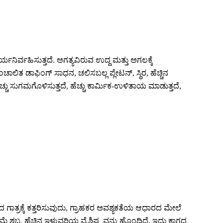
ರ್ವಹಿಸುತ್ತದೆ. ಅಗತ್ಯವಿರುವ ಉದ್ದ ಮತ್ತು ಅಗಲಕ್ಕೆ
ಲಿತ ಡಾಫಿಂಗ್ ಸಾಧನ, ಚಲಿಸಬಲ್ಲ ಪ್ಲೇಟನ್, ಸ್ಥಿರ, ಹೆಚ್ಚಿನ
 ಹೆಚ್ಚು ಸುಗಮಗೊಳಿಸುತ್ತದೆ, ಹೆಚ್ಚು ಕಾರ್ಮಿಕ-ಉಳಿತಾಯ ಮಾಡುತ್ತದೆ,
ಾಡಿದ ಗಾತ್ರಕ್ಕೆ ಕತ್ತರಿಸುವುದು, ಗ್ರಾಹಕರ ಅವಶ್ಯಕತೆಯ ಆಧಾರದ ಮೇಲೆ
್ದ, ಹೆಚ್ಚಿನ ಇಳುವರಿಯ ವೈಶಿಷ್ಟ್ಯವನ್ನು ಹೊಂದಿದೆ, ಇದು ಕಾಗದ