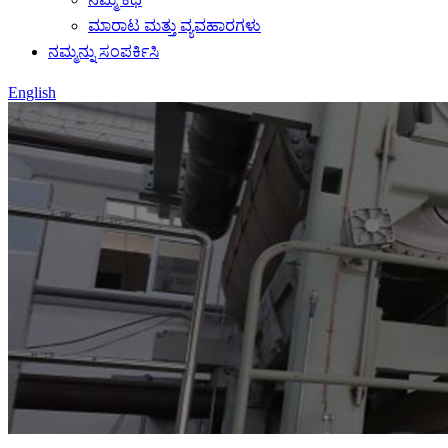
ಮಾರಾಟ ಮತ್ತು ವ್ಯವಹಾರಗಳು
ನಮ್ಮನ್ನು ಸಂಪರ್ಕಿಸಿ
English