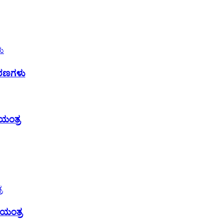
ಕರಣಗಳು
 ಯಂತ್ರ
ಯಂತ್ರ