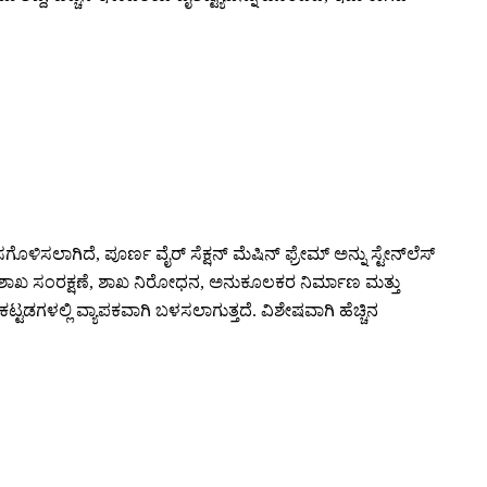
ಳಿಸಲಾಗಿದೆ, ಪೂರ್ಣ ವೈರ್ ಸೆಕ್ಷನ್ ಮೆಷಿನ್ ಫ್ರೇಮ್ ಅನ್ನು ಸ್ಟೇನ್‌ಲೆಸ್
ೋಧನ, ಶಾಖ ಸಂರಕ್ಷಣೆ, ಶಾಖ ನಿರೋಧನ, ಅನುಕೂಲಕರ ನಿರ್ಮಾಣ ಮತ್ತು
ಡಗಳಲ್ಲಿ ವ್ಯಾಪಕವಾಗಿ ಬಳಸಲಾಗುತ್ತದೆ. ವಿಶೇಷವಾಗಿ ಹೆಚ್ಚಿನ